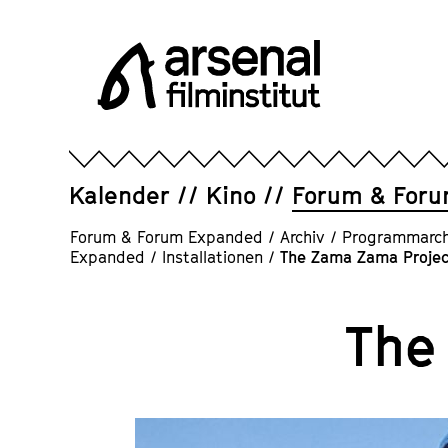
Direkt
zum
Seiteninhalt
springen
Arsenal
Filminstitut
e.V.
Kalender
Kino
Forum & For
Forum & Forum Expanded
/
Archiv
/
Programmarch
Expanded
/
Installationen
/
The Zama Zama Projec
The