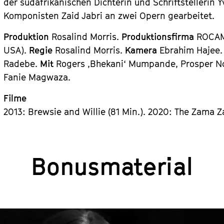
der südafrikanischen Dichterin und Schriftstellerin 
Komponisten Zaid Jabri an zwei Opern gearbeitet.
Produktion
Rosalind Morris.
Produktionsfirma
ROCAM 
USA).
Regie
Rosalind Morris.
Kamera
Ebrahim Hajee
Radebe.
Mit
Rogers ,Bhekani‘ Mumpande, Prosper N
Fanie Magwaza.
Filme
2013: Brewsie and Willie (81 Min.). 2020: The Zama Z
Bonusmaterial