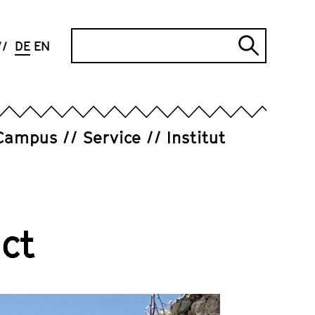
Suche
DE
EN
Suche
abschi
Campus
Service
Institut
ct