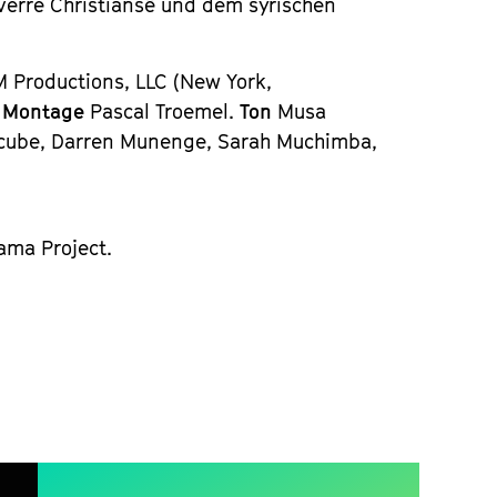
Yverre Christiansë und dem syrischen
Productions, LLC (New York,
.
Montage
Pascal Troemel.
Ton
Musa
cube, Darren Munenge, Sarah Muchimba,
ama Project.