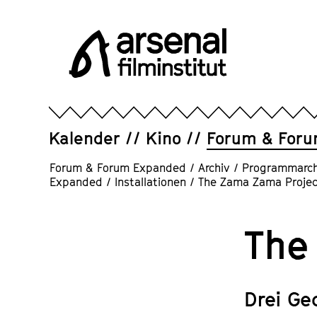
Direkt
zum
Seiteninhalt
springen
Arsenal
Filminstitut
e.V.
Kalender
Kino
Forum & For
Forum & Forum Expanded
/
Archiv
/
Programmarch
Expanded
/
Installationen
/
The Zama Zama Projec
The
Drei Ge