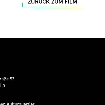
ZURÜCK ZUM FILM
traße 53
lin
een Kulturquartier