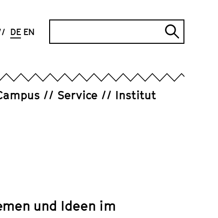
Suche
DE
EN
Suche
abschi
Campus
Service
Institut
hemen und Ideen im