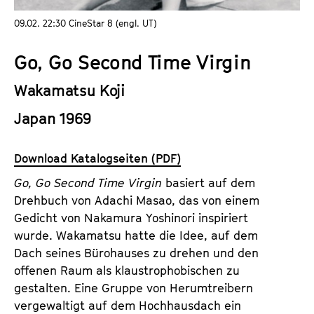
a
t
09.02. 22:30 CineStar 8 (engl. UT)
l
u
t
t
Go, Go Second Time Virgin
s
e
p
.
Wakamatsu Koji
r
V
i
Japan 1969
.
n
g
Download Katalogseiten (PDF)
e
Go, Go Second Time Virgin
basiert auf dem
n
Drehbuch von Adachi Masao, das von einem
Gedicht von Nakamura Yoshinori inspiriert
wurde. Wakamatsu hatte die Idee, auf dem
Dach seines Bürohauses zu drehen und den
offenen Raum als klaustrophobischen zu
gestalten. Eine Gruppe von Herumtreibern
vergewaltigt auf dem Hochhausdach ein