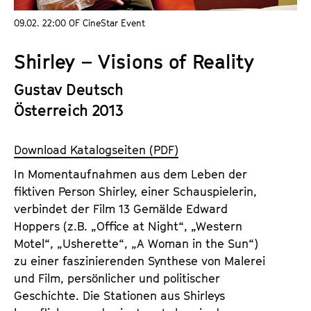
a
t
09.02. 22:00 OF CineStar Event
l
u
t
t
Shirley – Visions of Reality
s
e
p
.
Gustav Deutsch
r
V
Österreich 2013
i
.
n
g
Download Katalogseiten (PDF)
e
In Momentaufnahmen aus dem Leben der
n
fiktiven Person Shirley, einer Schauspielerin,
verbindet der Film 13 Gemälde Edward
Hoppers (z.B. „Office at Night“, „Western
Motel“, „Usherette“, „A Woman in the Sun“)
zu einer faszinierenden Synthese von Malerei
und Film, persönlicher und politischer
Geschichte. Die Stationen aus Shirleys