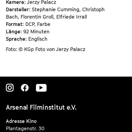
Kamera
: Jerzy Palacz
Darsteller
: Stephanie Cumming, Christoph
Bach, Florentin Groll, Elfriede Irrall
Format
: DCP, Farbe
Länge
: 92 Minuten
Sprache
: Englisch
Foto: © KGp Foto von Jerzy Palacz
Zu
Zu
Zu
unserer
unserer
unserer
Arsenal Filminstitut e.V.
Instagram
Instagram
Instagram
Seite
Seite
Seite
Adresse Kino
Plantagenstr. 30