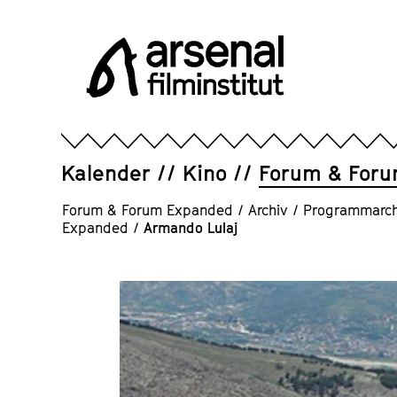
Direkt
zum
Seiteninhalt
springen
Arsenal
Filminstitut
e.V.
Kalender
Kino
Forum & For
Forum & Forum Expanded
/
Archiv
/
Programmarch
Expanded
/
Armando Lulaj