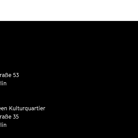
traße 53
lin
een Kulturquartier
traße 35
lin