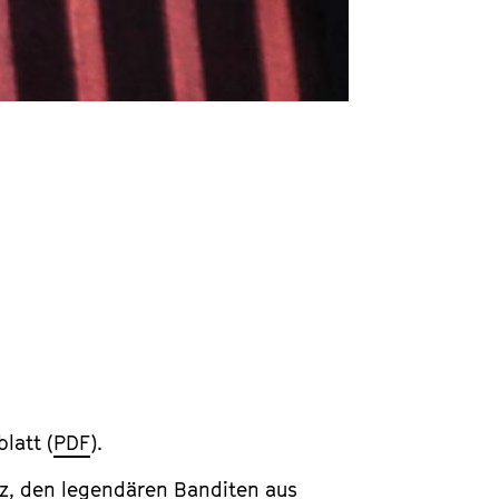
latt (
PDF
).
uez, den legendären Banditen aus