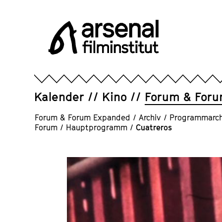
Direkt
zum
Seiteninhalt
springen
Arsenal
Filminstitut
e.V.
Kalender
Kino
Forum & For
Forum & Forum Expanded
/
Archiv
/
Programmarch
Forum
/
Hauptprogramm
/
Cuatreros