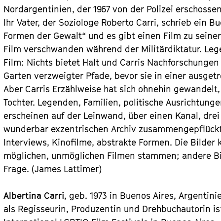
Nordargentinien, der 1967 von der Polizei erschossen 
Ihr Vater, der Soziologe Roberto Carri, schrieb ein B
Formen der Gewalt“ und es gibt einen Film zu seiner
Film verschwanden während der Militärdiktatur. Lege
Film: Nichts bietet Halt und Carris Nachforschunge
Garten verzweigter Pfade, bevor sie in einer ausget
Aber Carris Erzählweise hat sich ohnehin gewandelt,
Tochter. Legenden, Familien, politische Ausrichtungen
erscheinen auf der Leinwand, über einen Kanal, drei 
wunderbar exzentrischen Archiv zusammengepflückt
Interviews, Kinofilme, abstrakte Formen. Die Bilder 
möglichen, unmöglichen Filmen stammen; andere Bil
Frage. (James Lattimer)
Albertina Carri
, geb. 1973 in Buenos Aires, Argentini
als Regisseurin, Produzentin und Drehbuchautorin ist