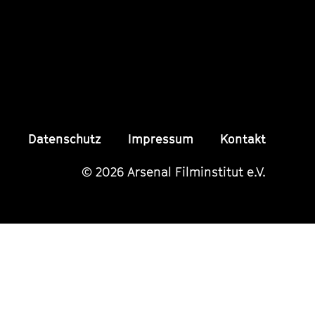
Instagram
Instagram
Insta
Seite
Seite
Seite
Datenschutz
Impressum
Kontakt
© 2026 Arsenal Filminstitut e.V.