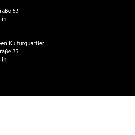
traße 53
lin
een Kulturquartier
traße 35
lin