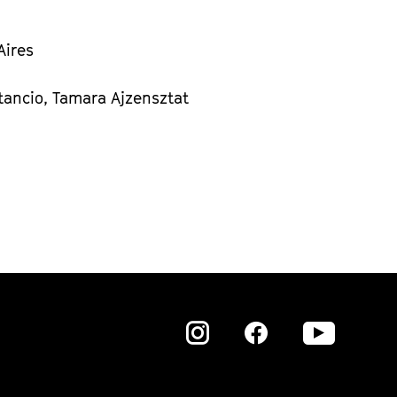
Aires
tancio, Tamara Ajzensztat
Zu
Zu
Zu
unserer
unserer
unser