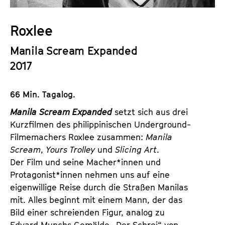
a
t
l
u
Roxlee
t
t
s
Manila Scream Expanded
e
p
.
2017
r
V
i
.
66 Min. Tagalog.
n
g
Manila Scream Expanded
setzt sich aus drei
e
Kurzfilmen des philippinischen Underground-
n
Filmemachers Roxlee zusammen:
Manila
Scream
,
Yours Trolley
und
Slicing Art
.
Der Film und seine Macher*innen und
Protagonist*innen nehmen uns auf eine
eigenwillige Reise durch die Straßen Manilas
mit. Alles beginnt mit einem Mann, der das
Bild einer schreienden Figur, analog zu
Edvard Munchs Gemälde „Der Schrei“ von