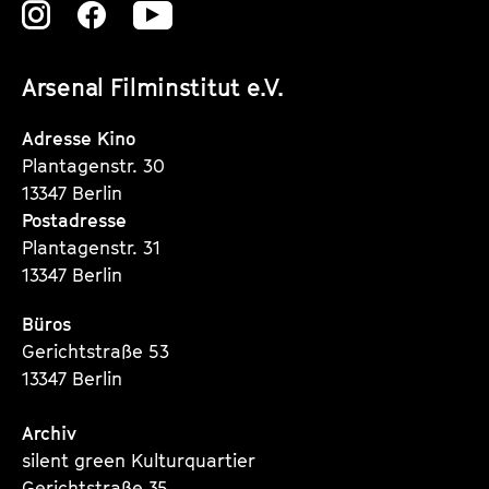
Zu
Zu
Zu
unserer
unserer
unserer
Arsenal Filminstitut e.V.
Instagram
Instagram
Instagram
Seite
Seite
Seite
Adresse Kino
Plantagenstr. 30
13347 Berlin
Postadresse
Plantagenstr. 31
13347 Berlin
Büros
Gerichtstraße 53
13347 Berlin
Archiv
silent green Kulturquartier
Gerichtstraße 35