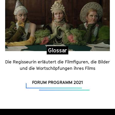
n
,
G
l
o
s
s
Glossar
a
r
Die Regisseurin erläutert die Filmfiguren, die Bilder
und die Wortschöpfungen ihres Films
z
u
FORUM PROGRAMM 2021
m
F
i
l
m