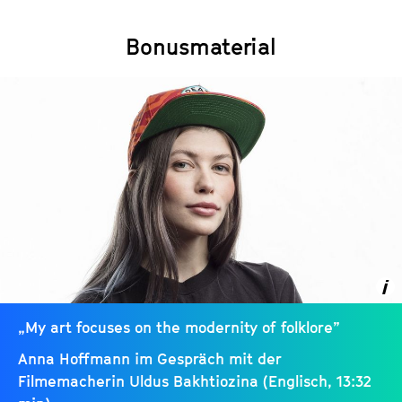
Bonusmaterial
„My art focuses on the modernity of folklore”
Anna Hoffmann im Gespräch mit der
Filmemacherin Uldus Bakhtiozina (Englisch, 13:32