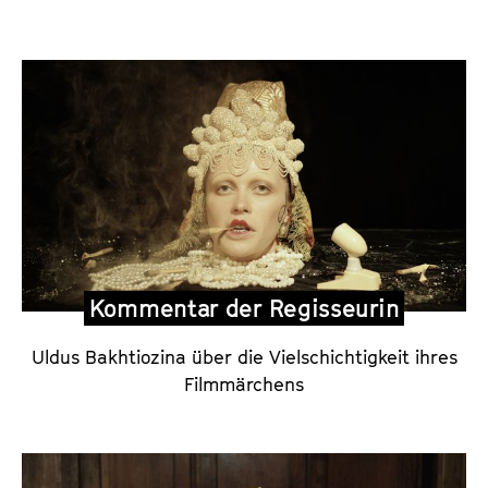
t
a
r
d
e
r
R
e
g
i
Kommentar der Regisseurin
s
s
Uldus Bakhtiozina über die Vielschichtigkeit ihres
e
Filmmärchens
u
r
i