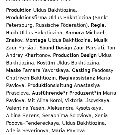
Produktion
Uldus Bakhtiozina.
Produktionsfirma
Uldus Bakhtiozina (Sankt
Petersburg, Russische Föderation).
Regie,
Buch
Uldus Bakhtiozina.
Kamera
Michael
Znakov.
Montage
Uldus Bakhtiozina.
Musik
Zaur Parsiati.
Sound Design
Zaur Parsiati.
Ton
Andrey Kharitonov.
Production Design
Uldus
Bakhtiozina.
Kostüm
Uldus Bakhtiozina.
Maske
Tamara Yavorskaya.
Casting
Feodossy
Chatriyen Bakhtiozin.
Regieassistenz
Maria
Pavlova.
Produktionsleitung
Anastasiya
Prasolova.
Ausführende*r Produzent*in
Maria
Pavlova.
Mit
Alina Korol, Viktoria Lisovskaya,
Valentina Yasen, Aleksandra Kysotskaya,
Albina Berens, Seraphima Soloviova, Xenia
Popova-Pendereckaya, Uldus Bakhtiozina,
Adelia Severinova, Maria Pavlova.