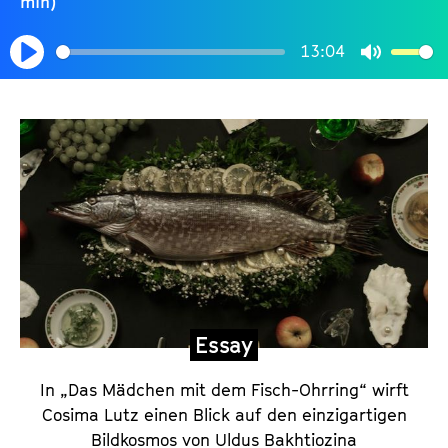
min)
13:04
Play
Mute
E
s
s
a
y
,
K
o
Essay
m
m
In „Das Mädchen mit dem Fisch-Ohrring“ wirft
e
Cosima Lutz einen Blick auf den einzigartigen
n
Bildkosmos von Uldus Bakhtiozina