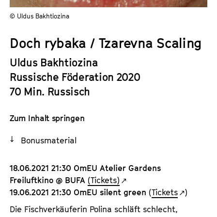
a
t
© Uldus Bakhtiozina
l
u
t
t
Doch rybaka / Tzarevna Scaling
s
e
p
.
Uldus Bakhtiozina
r
V
Russische Föderation 2020
i
.
70 Min. Russisch
n
g
e
Zum Inhalt springen
n
Bonusmaterial
18.06.2021 21:30 OmEU Atelier Gardens
Freiluftkino @ BUFA
(Tickets)
19.06.2021 21:30 OmEU silent green
(
Tickets
)
Die Fischverkäuferin Polina schläft schlecht,