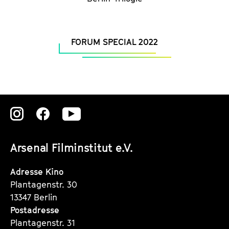
FORUM SPECIAL 2022
Zu
Zu
Zu
unserer
unserer
unserer
Arsenal Filminstitut e.V.
Instagram
Instagram
Instagram
Seite
Seite
Seite
Adresse Kino
Plantagenstr. 30
13347 Berlin
Postadresse
Plantagenstr. 31