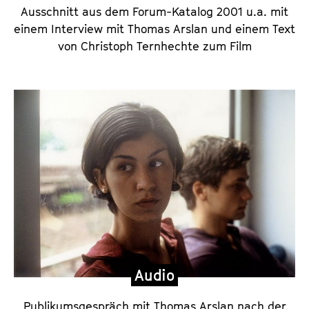
e
Ausschnitt aus dem Forum-Katalog 2001 u.a. mit
,
einem Interview mit Thomas Arslan und einem Text
u
von Christoph Ternhechte zum Film
n
d
E
s
s
a
y
Audio
Publikumsgespräch mit Thomas Arslan nach der