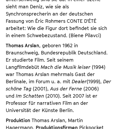
sieht man Deniz, wie sie als
Synchronsprecherin an der deutschen
Fassung von Éric Rohmers CONTE D'ÉTÉ
arbeitet: Wie die Figur dort befindet sie sich
in einem Schwebezustand. (Biene Pilavci)
Thomas Arslan
, geboren 1962 in
Braunschweig, Bundesrepublik Deutschland.
Er studierte Film. Seit seinem
Langfilmdebüt
Mach die Musik leiser
(1994)
war Thomas Arslan mehrmals Gast der
Berlinale, im Forum u. a. mit
Dealer
(1999),
Der
schöne Tag
(2001),
Aus der Ferne
(2006)
und
Im Schatten
(2010). Seit 2007 ist er
Professor für narrativen Film an der
Universität der Künste Berlin.
Produktion
Thomas Arslan, Martin
Hagermann.
Produktionsfirmen
Pickpocket