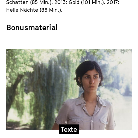
Schatten (85 Min.). 2013: Gold (101 Min.). 2017:
Helle Nächte (86 Min.).
Bonusmaterial
A
u
d
i
o
,
T
e
x
Texte
t