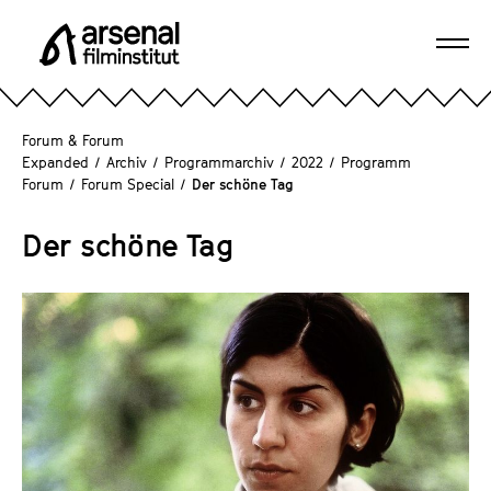
D
i
Navi
r
A
öffn
e
r
k
s
Forum & Forum
t
e
Expanded
/
Archiv
/
Programmarchiv
/
2022
/
Programm
z
Forum
/
Forum Special
/
Der schöne Tag
n
u
a
m
Der schöne Tag
l
S
F
e
i
i
l
t
m
e
i
n
n
i
s
n
t
h
i