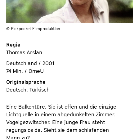
a
t
l
u
t
t
s
© Pickpocket Filmproduktion
e
p
.
r
Regie
V
i
Thomas Arslan
.
n
Deutschland / 2001
g
74 Min. / OmeU
e
n
Originalsprache
Deutsch, Türkisch
Eine Balkontüre. Sie ist offen und die einzige
Lichtquelle in einem abgedunkelten Zimmer.
Vogelgezwitscher. Eine junge Frau steht
regungslos da. Sieht sie dem schlafenden
Mann zu?