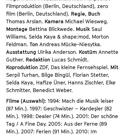
Filmproduktion (Berlin, Deutschland), zero
film (Berlin, Deutschland).
Regie, Buch
Thomas Arslan.
Kamera
Michael Wiesweg.
Montage
Bettina Blickwede.
Musik
Saul
Williams, Selda Kaya & shape:mod, Morton
Feldman.
Ton
Andreas Mücke-Niesytka.
Ausstattung
Ulrika Anderson.
Kostüm
Annette
Guther.
Redaktion
Lucas Schmidt.
Koproduktion
ZDF, Das kleine Fernsehspiel.
Mit
Serpil Turhan, Bilge Bingül, Florian Stetter,
Selda Kaya, Hafize Üner, Hanns Zischler, Elke
Schmitter, Benedict Weber.
Filme (Auswahl):
1994: Mach die Musik leiser
(87 Min.). 1997: Geschwister – Kardeşler (82
Min.). 1998: Dealer (74 Min.). 2001: Der schöne
Tag / A Fine Day. 2005: Aus der Ferne (89
Min.). 2007: Ferien (91 Min.). 2010: Im