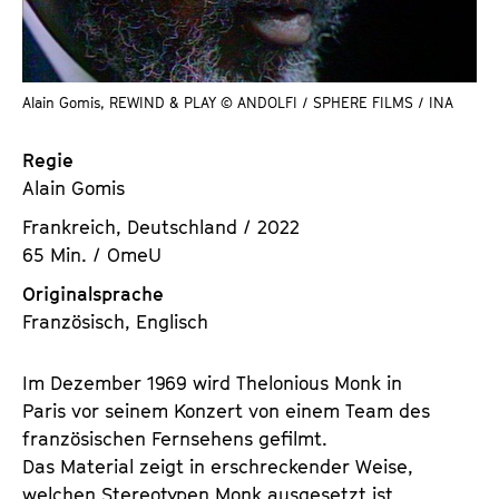
a
t
l
u
t
t
s
Alain Gomis, REWIND & PLAY © ANDOLFI / SPHERE FILMS / INA
e
p
.
r
Regie
V
i
Alain Gomis
.
n
Frankreich, Deutschland / 2022
g
65 Min. / OmeU
e
n
Originalsprache
Französisch, Englisch
Im Dezember 1969 wird Thelonious Monk in
Paris vor seinem Konzert von einem Team des
französischen Fernsehens gefilmt.
Das Material zeigt in erschreckender Weise,
welchen Stereotypen Monk ausgesetzt ist