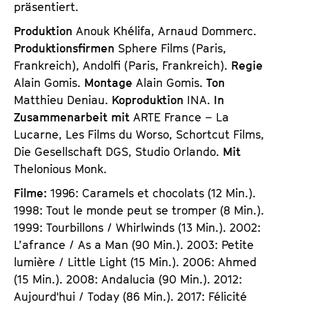
präsentiert.
Produktion
Anouk Khélifa, Arnaud Dommerc.
Produktionsfirmen
Sphere Films (Paris,
Frankreich), Andolfi (Paris, Frankreich).
Regie
Alain Gomis.
Montage
Alain Gomis.
Ton
Matthieu Deniau.
Koproduktion
INA.
In
Zusammenarbeit mit
ARTE France – La
Lucarne, Les Films du Worso, Schortcut Films,
Die Gesellschaft DGS, Studio Orlando.
Mit
Thelonious Monk.
Filme:
1996: Caramels et chocolats (12 Min.).
1998: Tout le monde peut se tromper (8 Min.).
1999: Tourbillons / Whirlwinds (13 Min.). 2002:
L’afrance / As a Man (90 Min.). 2003: Petite
lumière / Little Light (15 Min.). 2006: Ahmed
(15 Min.). 2008: Andalucia (90 Min.). 2012:
Aujourd'hui / Today (86 Min.). 2017: Félicité