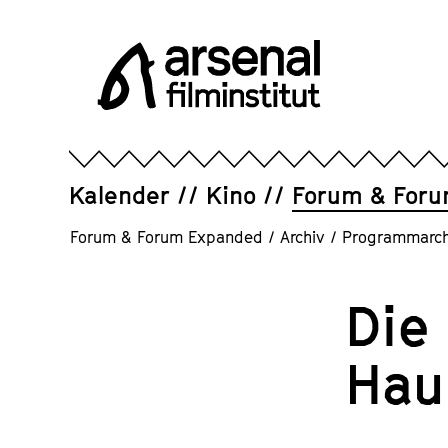
Direkt
zum
Seiteninhalt
springen
Arsenal
Filminstitut
e.V.
Kalender
Kino
Forum & For
Forum & Forum Expanded
/
Archiv
/
Programmarch
Die
Hau