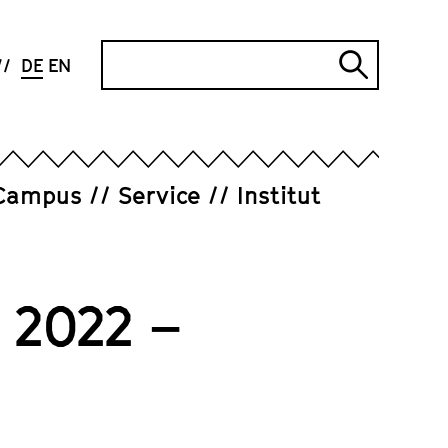
Suche
DE
EN
Suche
abschi
Campus
Service
Institut
 2022 –