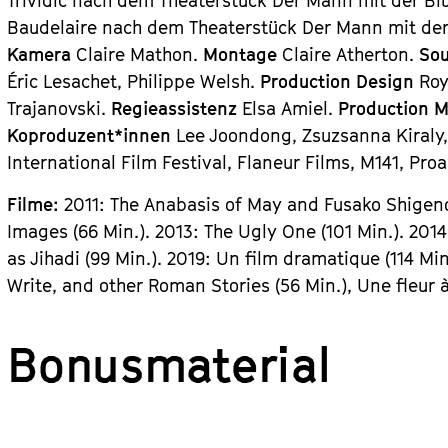
Trividic nach dem Theaterstück Der Mann mit der Blu
Baudelaire nach dem Theaterstück Der Mann mit der
Kamera
Claire Mathon.
Montage
Claire Atherton.
So
Éric Lesachet, Philippe Welsh.
Production Design
Roy
Trajanovski.
Regieassistenz
Elsa Amiel.
Production 
Koproduzent*innen
Lee Joondong, Zsuzsanna Kiraly,
International Film Festival, Flaneur Films, M141, Proa
Filme:
2011: The Anabasis of May and Fusako Shigen
Images (66 Min.). 2013: The Ugly One (101 Min.). 2014
as Jihadi (99 Min.). 2019: Un film dramatique (114 M
Write, and other Roman Stories (56 Min.), Une fleur 
Bonusmaterial