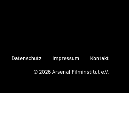
Instagram
Instagram
Insta
Seite
Seite
Seite
Datenschutz
Impressum
Kontakt
© 2026 Arsenal Filminstitut e.V.