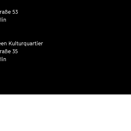
traße 53
lin
een Kulturquartier
traße 35
lin