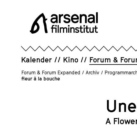
Direkt
zum
Seiteninhalt
springen
Arsenal
Filminstitut
e.V.
Kalender
Kino
Forum & For
Forum & Forum Expanded
/
Archiv
/
Programmarch
fleur à la bouche
Une
A Flowe