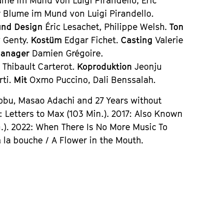
me im Mund von Luigi Pirandello, Éric
 Blume im Mund von Luigi Pirandello.
und Design
Éric Lesachet, Philippe Welsh.
Ton
 Genty.
Kostüm
Edgar Fichet.
Casting
Valerie
Manager
Damien Grégoire.
 Thibault Carterot.
Koproduktion
Jeonju
rti.
Mit
Oxmo Puccino, Dali Benssalah.
obu, Masao Adachi and 27 Years without
: Letters to Max (103 Min.). 2017: Also Known
in.). 2022: When There Is No More Music To
à la bouche / A Flower in the Mouth.