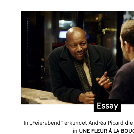
Essay
und
Regiekommenta
Essay
In „Feierabend“ erkundet Andréa Picard di
in
UNE FLEUR À LA BOU