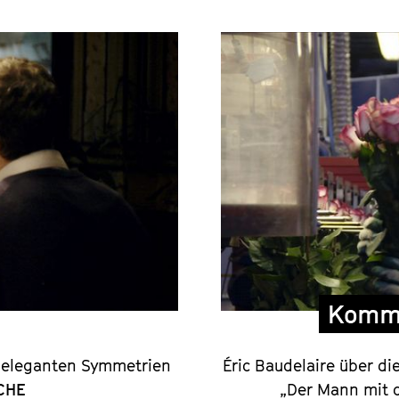
r
Komme
e eleganten Symmetrien
Éric Baudelaire über di
CHE
„Der Mann mit 