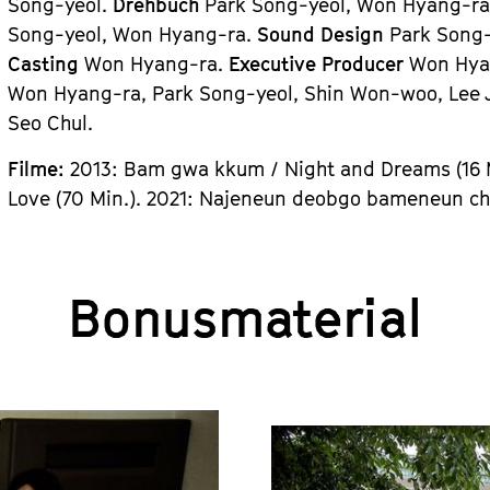
Song-yeol.
Drehbuch
Park Song-yeol, Won Hyang-r
Song-yeol, Won Hyang-ra.
Sound Design
Park Song
Casting
Won Hyang-ra.
Executive Producer
Won Hya
Won Hyang-ra, Park Song-yeol, Shin Won-woo, Lee Ji
Seo Chul.
Filme:
2013: Bam gwa kkum / Night and Dreams (16 
Love (70 Min.). 2021: Najeneun deobgo bameneun chub
Bonusmaterial