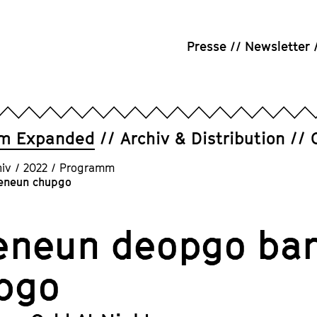
Presse
Newsletter
um Expanded
Archiv & Distribution
iv
/
2022
/
Programm
eneun chupgo
eneun deopgo b
pgo