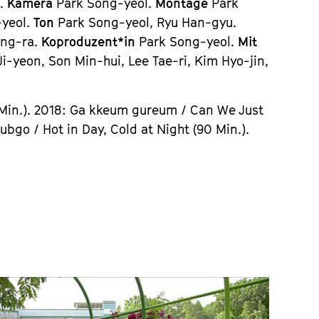
a.
Kamera
Park Song-yeol.
Montage
Park
-yeol.
Ton
Park Song-yeol, Ryu Han-gyu.
ng-ra.
Koproduzent*in
Park Song-yeol.
Mit
-yeon, Son Min-hui, Lee Tae-ri, Kim Hyo-jin,
Min.). 2018: Ga kkeum gureum / Can We Just
go / Hot in Day, Cold at Night (90 Min.).