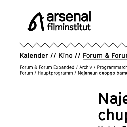
Direkt
zum
Seiteninhalt
springen
Arsenal
Filminstitut
e.V.
Kalender
Kino
Forum & For
Forum & Forum Expanded
/
Archiv
/
Programmarch
Forum
/
Hauptprogramm
/
Najeneun deopgo bam
Naj
chu