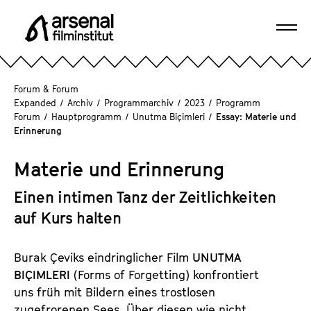
D
i
Navi
r
A
öffn
e
r
k
s
Forum & Forum
t
e
Expanded
/
Archiv
/
Programmarchiv
/
2023
/
Programm
z
Forum
/
Hauptprogramm
/
Unutma Biçimleri
/
Essay: Materie und
n
u
Erinnerung
a
m
l
S
Materie und Erinnerung
F
e
i
Einen intimen Tanz der Zeitlichkeiten
i
l
t
auf Kurs halten
m
e
i
n
n
Burak Çeviks eindringlicher Film
UNUTMA
i
s
BIÇIMLERI
(Forms of Forgetting) konfrontiert
n
t
uns früh mit Bildern eines trostlosen
h
i
zugefrorenen Sees. Über diesen wie nicht