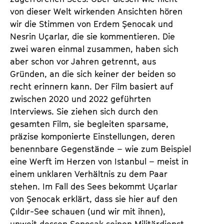
a
t
von dieser Welt wirkenden Ansichten hören
l
u
wir die Stimmen von Erdem Şenocak und
t
t
Nesrin Uçarlar, die sie kommentieren. Die
s
e
zwei waren einmal zusammen, haben sich
p
.
aber schon vor Jahren getrennt, aus
r
V
Gründen, an die sich keiner der beiden so
i
.
recht erinnern kann. Der Film basiert auf
n
zwischen 2020 und 2022 geführten
g
Interviews. Sie ziehen sich durch den
e
gesamten Film, sie begleiten sparsame,
n
präzise komponierte Einstellungen, deren
benennbare Gegenstände – wie zum Beispiel
eine Werft im Herzen von Istanbul – meist in
einem unklaren Verhältnis zu dem Paar
stehen. Im Fall des Sees bekommt Uçarlar
von Şenocak erklärt, dass sie hier auf den
Çıldır-See schauen (und wir mit ihnen),