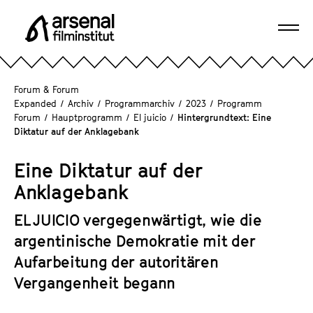
D
i
Navi
r
A
öffn
e
r
k
s
Forum & Forum
t
e
Expanded
/
Archiv
/
Programmarchiv
/
2023
/
Programm
z
Forum
/
Hauptprogramm
/
El juicio
/
Hintergrundtext: Eine
n
u
Diktatur auf der Anklagebank
a
m
l
S
Eine Diktatur auf der
F
e
Anklagebank
i
i
l
t
EL JUICIO vergegenwärtigt, wie die
m
e
argentinische Demokratie mit der
i
n
n
Aufarbeitung der autoritären
i
s
Vergangenheit begann
n
t
h
i