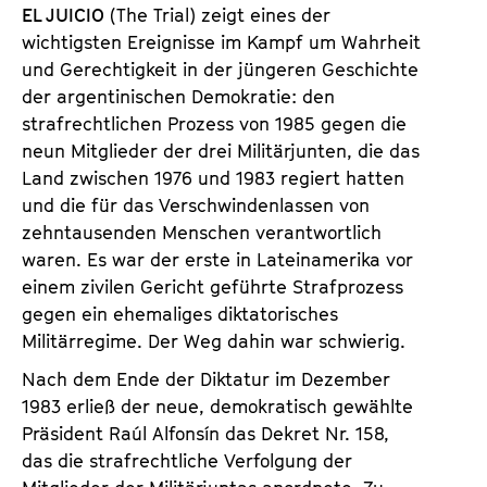
a
EL JUICIO
(The Trial) zeigt eines der
t
l
wichtigsten Ereignisse im Kampf um Wahrheit
u
t
und Gerechtigkeit in der jüngeren Geschichte
t
s
der argentinischen Demokratie: den
e
p
strafrechtlichen Prozess von 1985 gegen die
.
r
neun Mitglieder der drei Militärjunten, die das
V
i
Land zwischen 1976 und 1983 regiert hatten
.
n
und die für das Verschwindenlassen von
g
zehntausenden Menschen verantwortlich
e
waren. Es war der erste in Lateinamerika vor
n
einem zivilen Gericht geführte Strafprozess
gegen ein ehemaliges diktatorisches
Militärregime. Der Weg dahin war schwierig.
Nach dem Ende der Diktatur im Dezember
1983 erließ der neue, demokratisch gewählte
Präsident Raúl Alfonsín das Dekret Nr. 158,
das die strafrechtliche Verfolgung der