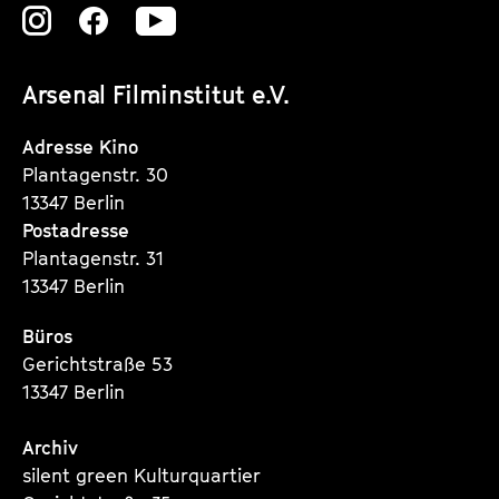
Zu
Zu
Zu
unserer
unserer
unserer
Arsenal Filminstitut e.V.
Instagram
Instagram
Instagram
Seite
Seite
Seite
Adresse Kino
Plantagenstr. 30
13347 Berlin
Postadresse
Plantagenstr. 31
13347 Berlin
Büros
Gerichtstraße 53
13347 Berlin
Archiv
silent green Kulturquartier