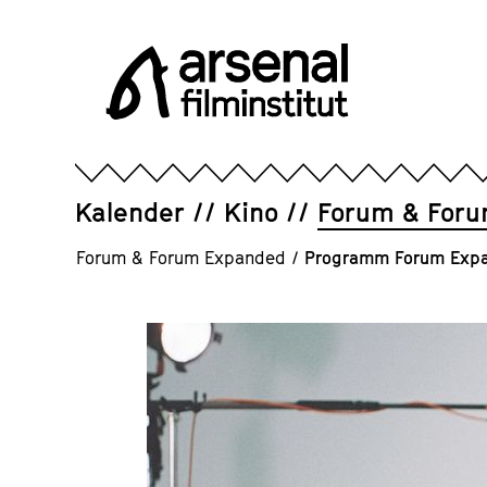
Direkt
zum
Seiteninhalt
springen
Arsenal
Filminstitut
e.V.
Kalender
Kino
Forum & For
Forum & Forum Expanded
/
Programm Forum Exp