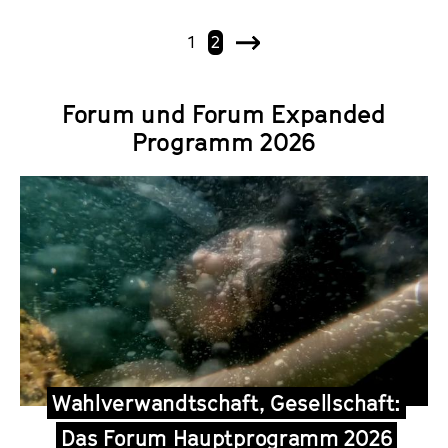
1
2
N
ä
c
Forum und Forum Expanded
h
Programm 2026
s
t
e
Wahlverwandtschaft, Gesellschaft:
Das Forum Hauptprogramm 2026