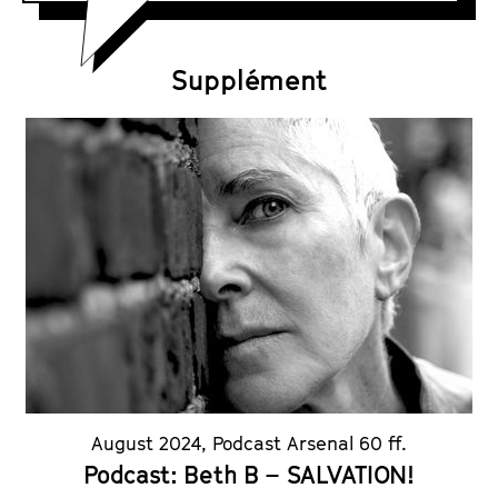
F
s
i
h
l
e
Supplément
m
u
t
e
August 2024
,
Podcast Arsenal 60 ff.
Podcast: Beth B – SALVATION!