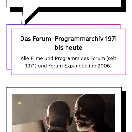
D
a
Das Forum-Programmarchiv 1971
s
bis heute
F
Alle Filme und Programm des Forum (seit
o
1971) und Forum Expanded (ab 2006)
r
u
m
D
-
o
P
s
r
s
o
i
g