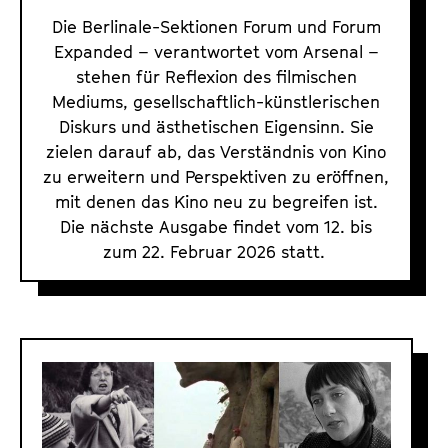
u
Die Berlinale-Sektionen Forum und Forum
m
Expanded – verantwortet vom Arsenal –
E
stehen für Reflexion des filmischen
Mediums, gesellschaftlich-künstlerischen
x
Diskurs und ästhetischen Eigensinn. Sie
p
zielen darauf ab, das Verständnis von Kino
a
zu erweitern und Perspektiven zu eröffnen,
n
mit denen das Kino neu zu begreifen ist.
d
Die nächste Ausgabe findet vom 12. bis
e
zum 22. Februar 2026 statt.
d