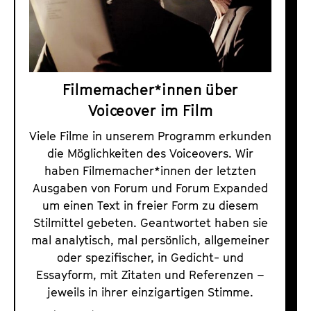
e
r
r
a
z
m
u
m
m
a
Filmemacher*innen über
V
r
Voiceover im Film
o
c
i
Viele Filme in unserem Programm erkunden
h
c
die Möglichkeiten des Voiceovers. Wir
i
haben Filmemacher*innen der letzten
e
v
Ausgaben von Forum und Forum Expanded
o
1
um einen Text in freier Form zu diesem
v
9
Stilmittel gebeten. Geantwortet haben sie
e
7
mal analytisch, mal persönlich, allgemeiner
r
1
oder spezifischer, in Gedicht- und
i
Essayform, mit Zitaten und Referenzen –
b
m
jeweils in ihrer einzigartigen Stimme.
i