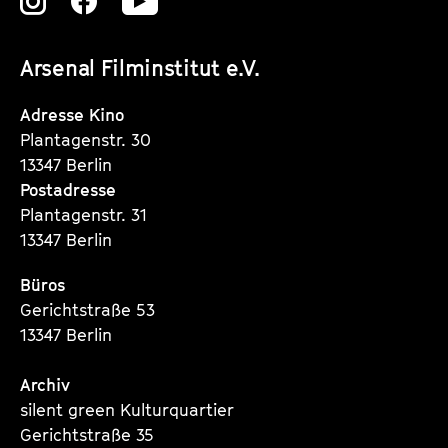
Zu
Zu
Zu
unserer
unserer
unserer
Arsenal Filminstitut e.V.
Instagram
Instagram
Instagram
Seite
Seite
Seite
Adresse Kino
Plantagenstr. 30
13347 Berlin
Postadresse
Plantagenstr. 31
13347 Berlin
Büros
Gerichtstraße 53
13347 Berlin
Archiv
silent green Kulturquartier
Gerichtstraße 35