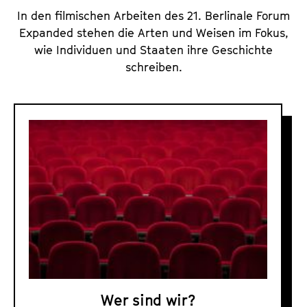
In den filmischen Arbeiten des 21. Berlinale Forum
Expanded stehen die Arten und Weisen im Fokus,
wie Individuen und Staaten ihre Geschichte
schreiben.
F
o
r
u
m
u
n
d
F
o
Wer sind wir?
r