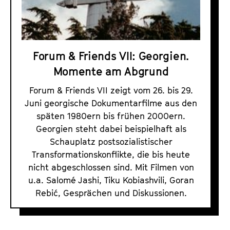
F
a
t
r
l
u
i
t
t
e
s
e
Forum & Friends VII: Georgien.
n
p
.
Momente am Abgrund
r
d
V
i
s
.
Forum & Friends VII zeigt vom 26. bis 29.
n
P
Juni georgische Dokumentarfilme aus den
g
r
späten 1980ern bis frühen 2000ern.
e
o
Georgien steht dabei beispielhaft als
n
Schauplatz postsozialistischer
g
Transformationskonflikte, die bis heute
r
nicht abgeschlossen sind. Mit Filmen von
a
u.a. Salomé Jashi, Tiku Kobiashvili, Goran
m
Rebić, Gesprächen und Diskussionen.
m
e