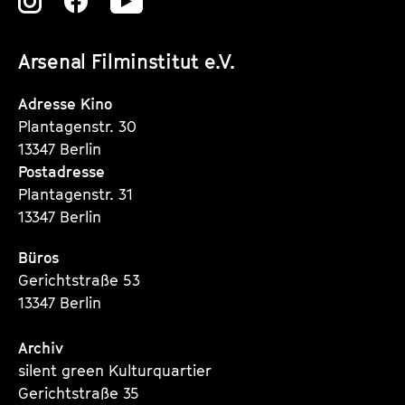
Zu
Zu
Zu
unserer
unserer
unserer
Arsenal Filminstitut e.V.
Instagram
Instagram
Instagram
Seite
Seite
Seite
Adresse Kino
Plantagenstr. 30
13347 Berlin
Postadresse
Plantagenstr. 31
13347 Berlin
Büros
Gerichtstraße 53
13347 Berlin
Archiv
silent green Kulturquartier
Gerichtstraße 35