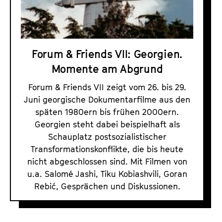
F
a
t
r
l
u
i
t
t
e
s
e
Forum & Friends VII: Georgien.
n
p
.
Momente am Abgrund
r
d
V
i
s
.
Forum & Friends VII zeigt vom 26. bis 29.
n
P
Juni georgische Dokumentarfilme aus den
g
r
späten 1980ern bis frühen 2000ern.
e
o
Georgien steht dabei beispielhaft als
n
Schauplatz postsozialistischer
g
Transformationskonflikte, die bis heute
r
nicht abgeschlossen sind. Mit Filmen von
a
u.a. Salomé Jashi, Tiku Kobiashvili, Goran
m
Rebić, Gesprächen und Diskussionen.
m
e