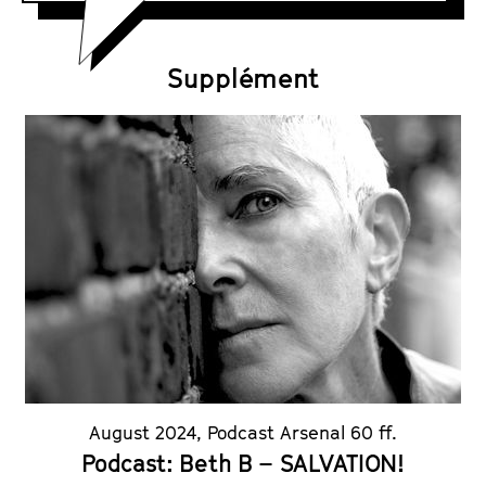
F
s
i
h
l
e
Supplément
m
u
t
e
August 2024
,
Podcast Arsenal 60 ff.
Podcast: Beth B – SALVATION!