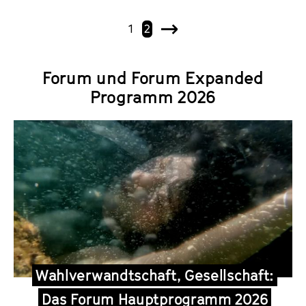
1
2
N
ä
c
Forum und Forum Expanded
h
Programm 2026
s
t
e
Wahlverwandtschaft, Gesellschaft:
Das Forum Hauptprogramm 2026