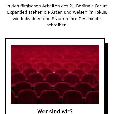
In den filmischen Arbeiten des 21. Berlinale Forum
Expanded stehen die Arten und Weisen im Fokus,
wie Individuen und Staaten ihre Geschichte
schreiben.
F
o
r
u
m
u
n
d
F
o
Wer sind wir?
r