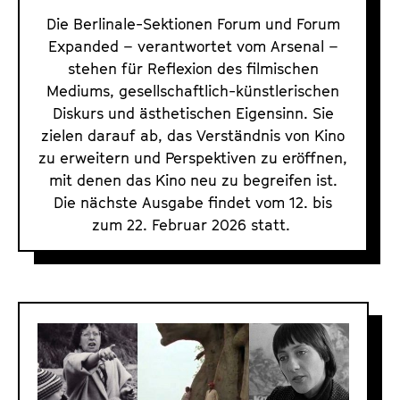
u
Die Berlinale-Sektionen Forum und Forum
m
Expanded – verantwortet vom Arsenal –
E
stehen für Reflexion des filmischen
Mediums, gesellschaftlich-künstlerischen
x
Diskurs und ästhetischen Eigensinn. Sie
p
zielen darauf ab, das Verständnis von Kino
a
zu erweitern und Perspektiven zu eröffnen,
n
mit denen das Kino neu zu begreifen ist.
d
Die nächste Ausgabe findet vom 12. bis
e
zum 22. Februar 2026 statt.
d