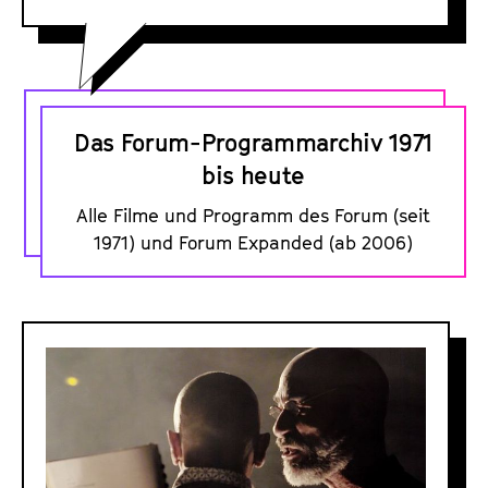
D
a
Das Forum-Programmarchiv 1971
s
bis heute
F
Alle Filme und Programm des Forum (seit
o
1971) und Forum Expanded (ab 2006)
r
u
m
D
-
o
P
s
r
s
o
i
g