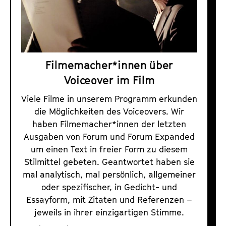
e
r
r
a
z
m
u
m
m
a
Filmemacher*innen über
V
r
Voiceover im Film
o
c
i
Viele Filme in unserem Programm erkunden
h
c
die Möglichkeiten des Voiceovers. Wir
i
haben Filmemacher*innen der letzten
e
v
Ausgaben von Forum und Forum Expanded
o
1
um einen Text in freier Form zu diesem
v
9
Stilmittel gebeten. Geantwortet haben sie
e
7
mal analytisch, mal persönlich, allgemeiner
r
1
oder spezifischer, in Gedicht- und
i
Essayform, mit Zitaten und Referenzen –
b
m
jeweils in ihrer einzigartigen Stimme.
i